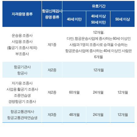
유효기간
항공신체검사
자격증명 종류
40세 이상
증명 종류
40세 미만
50세 이상
50세 미만
12개월.
운송용 조종사
다만, 항공운송사업에 종사하는 60세 이상인
사업용 조종사
제1종
사람과 1명의 조종사로 승객을 수송하는
(활공기 조종사 제외)
항공운송사업에 종사하는 40세 이상인 사람은
부조종사
6개월
항공기관사
제2종
12개월
항공사
자가용 조종사
사업용 활공기 조종사
제2종
60개월
24개월
12개월
조종연습생
경량항공기 조종사
항공교통관제사
제3종
48개월
24개월
12개월
항공교통관제연습생