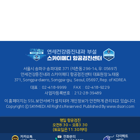
서울시 송파구 송파대로 371
(석촌동 296-14, 우: 05697)
연세건강증진내과
스카이메디 항공검진센터
대표원장 노태웅
371, Songpa-daero, Songpa-gu,
Seoul, 05697, Rep. of KOREA
대표 : 02-418-9999
FAX :
02-418-9229
사업자등록번호 :
212-28-39489
이 홈페이지는 SSL 보안서버가 설치되어 개인정보가 안전하게 관리되고 있습니다.
Copyright ⓒ SKYMEDI
All Rights Reserved.
Published By www.dsori.com
관
평일 항공검진
오전8:30 ~ 오후3:30
(토요일은 11:30까지)
다이렉트
카카오톡
전화문의