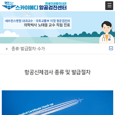
세브란스병원 내과교수 · 국토교통부 지정 항공검진의
의학박사 노태웅 교수 직접 진료
종류·발급절차·수가
항공신체검사 종류 및 발급절차