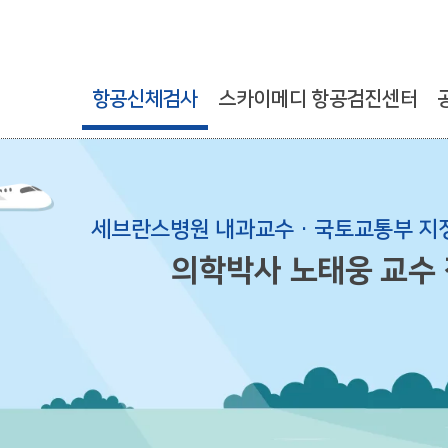
항공신체검사
스카이메디 항공검진센터
세브란스병원 내과교수 · 국토교통부 지
의학박사 노태웅 교수 