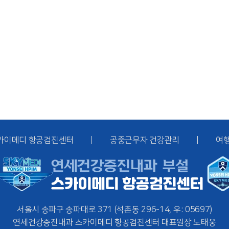
카이메디 항공검진센터
공중근무자 건강관리
여
서울시 송파구 송파대로 371
(석촌동 296-14, 우: 05697)
연세건강증진내과
스카이메디 항공검진센터
대표원장 노태웅